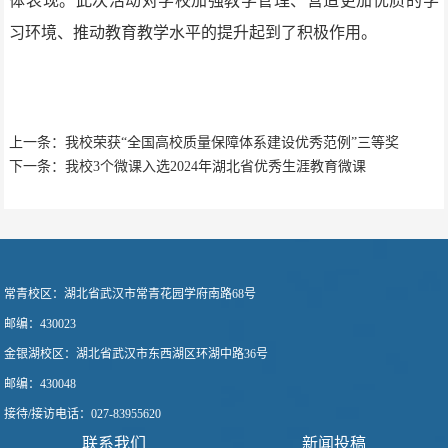
体表现。此次活动对学校加强教学管理、营造更加优质的学
习环境、推动教育教学水平的提升起到了积极作用。
上一条：我校荣获“全国高校质量保障体系建设优秀范例”三等奖
下一条：我校3个微课入选2024年湖北省优秀生涯教育微课
常青校区：
湖北省武汉市常青花园学府南路68号
邮编：430023
金银湖校区：
湖北省武汉市东西湖区环湖中路36号
邮编：430048
接待/接访电话
：
027-83955620
联系我们
新闻投稿