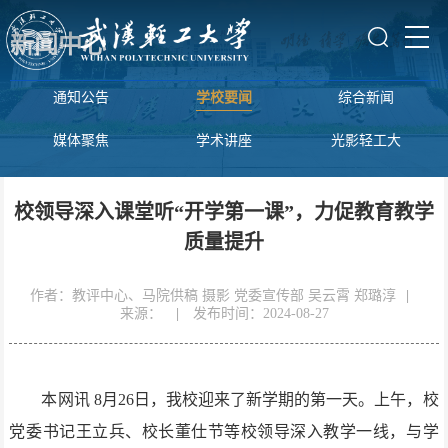
新闻中心
通知公告
学校要闻
综合新闻
媒体聚焦
学术讲座
光影轻工大
校领导深入课堂听“开学第一课”，力促教育教学
质量提升
作者：教评中心、马院供稿 摄影 党委宣传部 吴云霄 郑璐淳
|
来源：
|
发布时间：2024-08-27
本网讯
8月26日，我校迎来了新学期的第一天。上午，校
党委书记王立兵、校长董仕节等校领导深入教学一线，与学