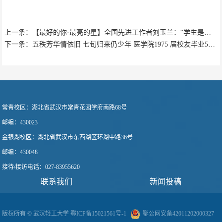
上一条：【最好的你·最亮的星】全国先进工作者刘玉兰：“学生是我最大的骄傲”
下一条：五秩芳华情依旧 七旬归来仍少年 医学院1975 届校友毕业50周年返校活动顺利...
常青校区：
湖北省武汉市常青花园学府南路68号
邮编：430023
金银湖校区：
湖北省武汉市东西湖区环湖中路36号
邮编：430048
接待/接访电话
：
027-83955620
联系我们
新闻投稿
版权所有 © 武汉轻工大学
鄂ICP备15021561号-1
鄂公网安备42011202000327