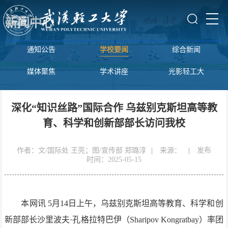
新闻中心
通知公告
学校要闻
综合新闻
媒体聚焦
学术讲座
光影轻工大
深化“知识丝路”国际合作 乌兹别克斯坦高等教
育、科学和创新部部长访问我校
作者：文/国际处 王亮；图/宣传部 郑璐淳
|
来源：
|
发布
时间：2025-05-15
本网讯
5月14日上午，乌兹别克斯坦高等教育、科学和创
新部部长沙里波夫·孔格拉特巴伊（Sharipov Kongratbay）率团