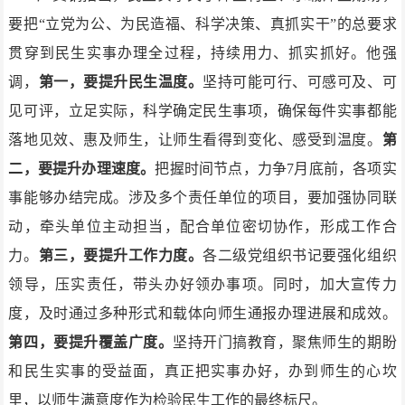
要把“立党为公、为民造福、科学决策、真抓实干”的总要求
贯穿到民生实事办理全过程，持续用力、抓实抓好。他强
调，
第一，要提升民生温度。
坚持可能可行、可感可及、可
见可评，立足实际，科学确定民生事项，确保每件实事都能
落地见效、惠及师生，让师生看得到变化、感受到温度。
第
二，要提升办理速度。
把握时间节点，力争7月底前，各项实
事能够办结完成。涉及多个责任单位的项目，要加强协同联
动，牵头单位主动担当，配合单位密切协作，形成工作合
力。
第三，要提升工作力度。
各二级党组织书记要强化组织
领导，压实责任，带头办好领办事项。同时，加大宣传力
度，及时通过多种形式和载体向师生通报办理进展和成效。
第四，要提升覆盖广度。
坚持开门搞教育，聚焦师生的期盼
和民生实事的受益面，真正把实事办好，办到师生的心坎
里，以师生满意度作为检验民生工作的最终标尺。