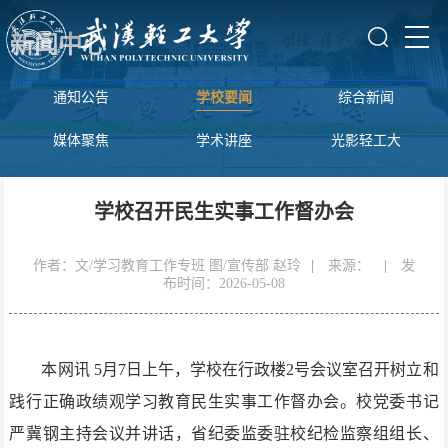
新闻中心
通知公告
学校要闻
综合新闻
媒体聚焦
学术讲座
光影轻工大
学校召开民生实事工作督办会
作者：文/学习教育工作专班 图/宣传部 赵玲
|
来源：
|
发
布时间：2026-05-08
本网讯
5月7日上午，学校在行政楼2号会议室召开树立和
践行正确政绩观学习教育民生实事工作督办会。校党委书记
严冀钢主持会议并讲话，省纪委监委驻校纪检监察组组长、