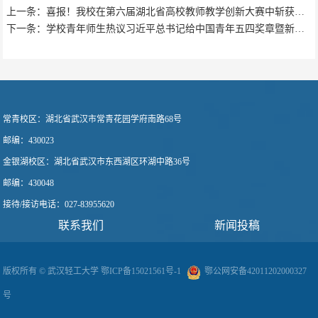
上一条：喜报！我校在第六届湖北省高校教师教学创新大赛中斩获佳绩
下一条：学校青年师生热议习近平总书记给中国青年五四奖章暨新时代青年先锋奖获奖...
常青校区：
湖北省武汉市常青花园学府南路68号
邮编：430023
金银湖校区：
湖北省武汉市东西湖区环湖中路36号
邮编：430048
接待/接访电话
：
027-83955620
联系我们
新闻投稿
版权所有 © 武汉轻工大学
鄂ICP备15021561号-1
鄂公网安备42011202000327
号