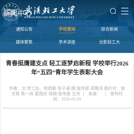
新闻中心
通知公告
学校要闻
综合新闻
媒体聚焦
学术讲座
光影轻工大
青春挺膺建支点 轻工逐梦启新程 学校举行2026
年“五四”青年学生表彰大会
作者：文/学工处、校团委 张子涵 图/宣传部 郑璐淳 图片社：侯
文筱 焦一岚 夏雨欣 视频/宣传部 王月
|
来源：
|
发布时
间：2026-05-09