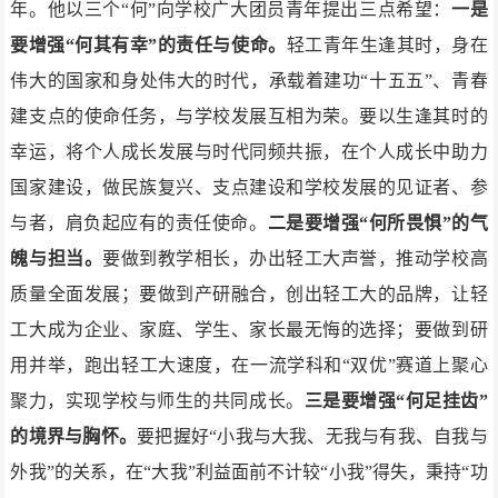
年。他以三个“何”向学校广大团员青年提出三点希望：
一是
要增强“何其有幸”的责任与使命。
轻工青年生逢其时，身在
伟大的国家和身处伟大的时代，承载着建功“十五五”、青春
建支点的使命任务，与学校发展互相为荣。要以生逢其时的
幸运，将个人成长发展与时代同频共振，在个人成长中助力
国家建设，做民族复兴、支点建设和学校发展的见证者、参
与者，肩负起应有的责任使命。
二是要增强“何所畏惧”的气
魄与担当。
要做到教学相长，办出轻工大声誉，推动学校高
质量全面发展；要做到产研融合，创出轻工大的品牌，让轻
工大成为企业、家庭、学生、家长最无悔的选择；要做到研
用并举，跑出轻工大速度，在一流学科和“双优”赛道上聚心
聚力，实现学校与师生的共同成长。
三是要增强“何足挂齿”
的境界与胸怀。
要把握好“小我与大我、无我与有我、自我与
外我”的关系，在“大我”利益面前不计较“小我”得失，秉持“功