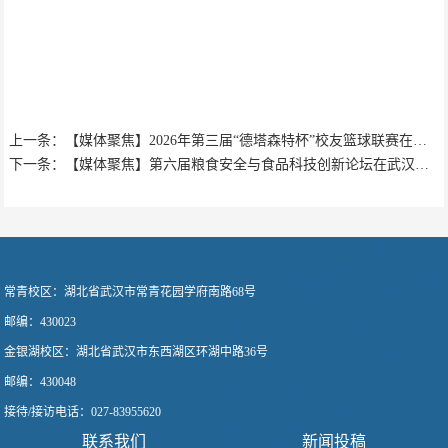
上一条：【媒体聚焦】2026年第三届“德塔森特杯”校友篮球联赛在轻工大闭幕
下一条：【媒体聚焦】第六届粮食安全与食品科技创新论坛在武汉举行
常青校区：
湖北省武汉市常青花园学府南路68号
邮编：430023
金银湖校区：
湖北省武汉市东西湖区环湖中路36号
邮编：430048
接待/接访电话
：
027-83955620
联系我们
新闻投稿