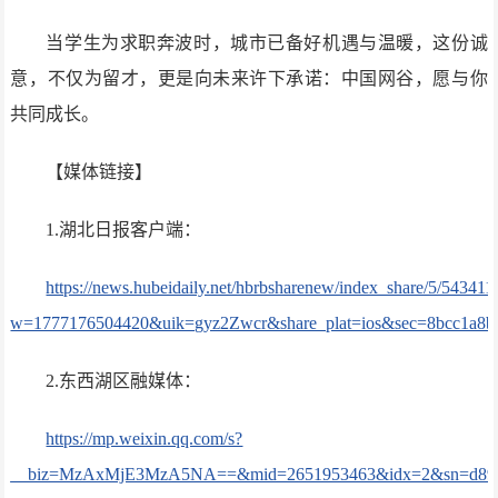
当学生为求职奔波时，城市已备好机遇与温暖，这份诚
意，不仅为留才，更是向未来许下承诺：中国网谷，愿与你
共同成长。
【媒体链接】
1.湖北日报客户端：
https://news.hubeidaily.net/hbrbsharenew/index_share/5/5434
w=1777176504420&uik=gyz2Zwcr&share_plat=ios&sec=8bcc1a8b&
2.东西湖区融媒体：
https://mp.weixin.qq.com/s?
__biz=MzAxMjE3MzA5NA==&mid=2651953463&idx=2&sn=d89f882