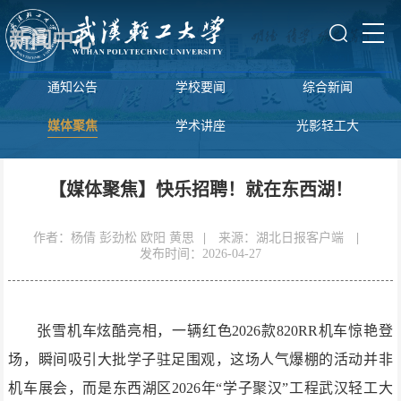
新闻中心
通知公告
学校要闻
综合新闻
媒体聚焦
学术讲座
光影轻工大
【媒体聚焦】快乐招聘！就在东西湖！
作者：杨倩 彭劲松 欧阳 黄思
|
来源：湖北日报客户端
|
发布时间：2026-04-27
张雪机车炫酷亮相，一辆红色2026款820RR机车惊艳登
场，瞬间吸引大批学子驻足围观，这场人气爆棚的活动并非
机车展会，而是东西湖区2026年“学子聚汉”工程武汉轻工大