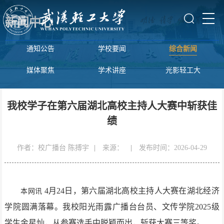
新闻中心
通知公告
学校要闻
综合新闻
媒体聚焦
学术讲座
光影轻工大
我校学子在第六届湖北高校主持人大赛中斩获佳
绩
作者：校广播台 陈搏宇
|
来源：
|
发布时间：2026-04-29
4月24日，第六届湖北高校主持人大赛在湖北经济
本网讯
学院圆满落幕。我校阳光雨露广播台台员、文传学院2025级
学生金星灿，从参赛选手中脱颖而出，斩获大赛三等奖。