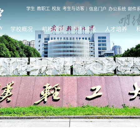
学生
教职工
校友
考生与访客
|
信息门户
办公系统
邮件
学校概况
机构设置
学科建设
人才培养