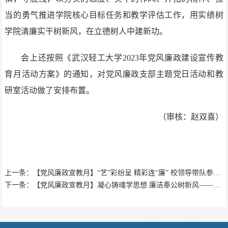
当的勇气推进学院核心目标任务和教学评估工作，用实绩树
学院清廉实干树新风，在立德树人中建新功。
会上还按照《武汉轻工大学2023年党风廉政建设宣传教
育月活动方案》的通知，对党风廉政支部主题党日活动和教
研室活动做了安排布置。
（审核：赵双喜）
上一条：【党风廉政宣教月】“艺”彩纷呈 精彩连“廉” 校领导带队参观廉洁文化优...
下一条：【党风廉政宣教月】凝心铸魂学思想 廉洁奉公树新风——生科学院开展系列党...