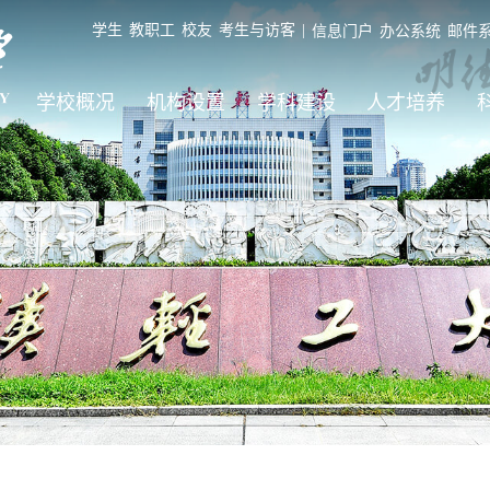
学生
教职工
校友
考生与访客
|
信息门户
办公系统
邮件
学校概况
机构设置
学科建设
人才培养