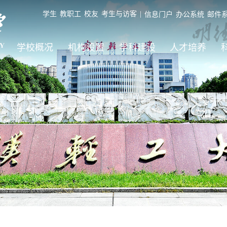
学生
教职工
校友
考生与访客
|
信息门户
办公系统
邮件
学校概况
机构设置
学科建设
人才培养